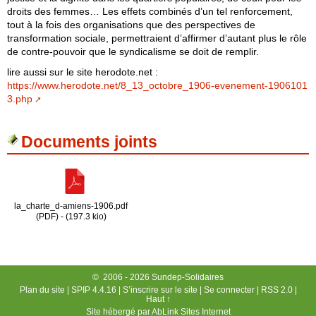
droits des femmes… Les effets combinés d’un tel renforcement,
tout à la fois des organisations que des perspectives de
transformation sociale, permettraient d’affirmer d’autant plus le rôle
de contre-pouvoir que le syndicalisme se doit de remplir.
lire aussi sur le site herodote.net :
https://www.herodote.net/8_13_octobre_1906-evenement-1906101
3.php
Documents joints
la_charte_d-amiens-1906.pdf
(PDF) - (197.3 kio)
© 2006 - 2026 Sundep-Solidaires
Plan du site
|
SPIP 4.4.16
|
S’inscrire sur le site
|
Se connecter
|
RSS 2.0
|
Haut ↑
Site hébergé par
AbLink Sites Internet