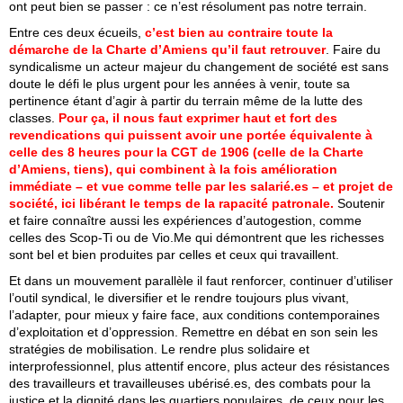
ont peut bien se passer : ce n’est résolument pas notre terrain.
Entre ces deux écueils,
c’est bien au contraire toute la
démarche de la Charte d’Amiens qu’il faut retrouver
. Faire du
syndicalisme un acteur majeur du changement de société est sans
doute le défi le plus urgent pour les années à venir, toute sa
pertinence étant d’agir à partir du terrain même de la lutte des
classes.
Pour ça, il nous faut exprimer haut et fort des
revendications qui puissent avoir une portée équivalente à
celle des 8 heures pour la CGT de 1906 (celle de la Charte
d’Amiens, tiens), qui combinent à la fois amélioration
immédiate – et vue comme telle par les salarié.es – et projet de
société, ici libérant le temps de la rapacité patronale.
Soutenir
et faire connaître aussi les expériences d’autogestion, comme
celles des Scop-Ti ou de Vio.Me qui démontrent que les richesses
sont bel et bien produites par celles et ceux qui travaillent.
Et dans un mouvement parallèle il faut renforcer, continuer d’utiliser
l’outil syndical, le diversifier et le rendre toujours plus vivant,
l’adapter, pour mieux y faire face, aux conditions contemporaines
d’exploitation et d’oppression. Remettre en débat en son sein les
stratégies de mobilisation. Le rendre plus solidaire et
interprofessionnel, plus attentif encore, plus acteur des résistances
des travailleurs et travailleuses ubérisé.es, des combats pour la
justice et la dignité dans les quartiers populaires, de ceux pour les