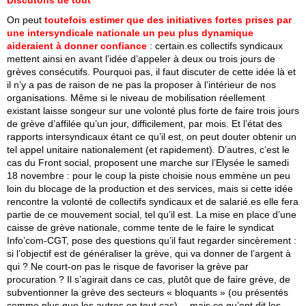
Discutons de tout
On peut
toutefois estimer que des initiatives fortes prises par
une intersyndicale nationale un peu plus dynamique
aideraient à donner confiance
: certain.es collectifs syndicaux
mettent ainsi en avant l’idée d’appeler à deux ou trois jours de
grèves consécutifs. Pourquoi pas, il faut discuter de cette idée là et
il n’y a pas de raison de ne pas la proposer à l’intérieur de nos
organisations. Même si le niveau de mobilisation réellement
existant laisse songeur sur une volonté plus forte de faire trois jours
de grève d’affilée qu’un jour, difficilement, par mois. Et l’état des
rapports intersyndicaux étant ce qu’il est, on peut douter obtenir un
tel appel unitaire nationalement (et rapidement). D’autres, c’est le
cas du Front social, proposent une marche sur l’Elysée le samedi
18 novembre : pour le coup la piste choisie nous emmène un peu
loin du blocage de la production et des services, mais si cette idée
rencontre la volonté de collectifs syndicaux et de salarié.es elle fera
partie de ce mouvement social, tel qu’il est. La mise en place d’une
caisse de grève nationale, comme tente de le faire le syndicat
Info’com-CGT, pose des questions qu’il faut regarder sincèrement :
si l’objectif est de généraliser la grève, qui va donner de l’argent à
qui ? Ne court-on pas le risque de favoriser la grève par
procuration ? Il s’agirait dans ce cas, plutôt que de faire grève, de
subventionner la grève des secteurs « bloquants » (ou présentés
comme plus que les autres en tout cas)… mais ce qu’ont dit les