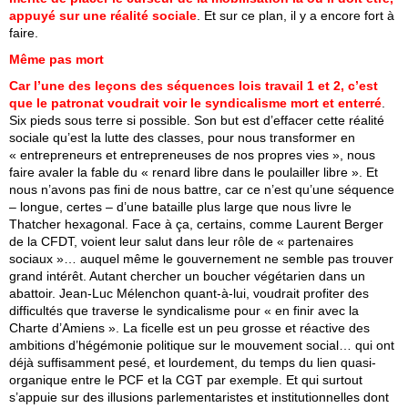
appuyé sur une réalité sociale
. Et sur ce plan, il y a encore fort à
faire.
Même pas mort
Car l’une des leçons des séquences lois travail 1 et 2, c’est
que le patronat voudrait voir le syndicalisme mort et enterré
.
Six pieds sous terre si possible. Son but est d’effacer cette réalité
sociale qu’est la lutte des classes, pour nous transformer en
« entrepreneurs et entrepreneuses de nos propres vies », nous
faire avaler la fable du « renard libre dans le poulailler libre ». Et
nous n’avons pas fini de nous battre, car ce n’est qu’une séquence
– longue, certes – d’une bataille plus large que nous livre le
Thatcher hexagonal. Face à ça, certains, comme Laurent Berger
de la CFDT, voient leur salut dans leur rôle de « partenaires
sociaux »… auquel même le gouvernement ne semble pas trouver
grand intérêt. Autant chercher un boucher végétarien dans un
abattoir. Jean-Luc Mélenchon quant-à-lui, voudrait profiter des
difficultés que traverse le syndicalisme pour « en finir avec la
Charte d’Amiens ». La ficelle est un peu grosse et réactive des
ambitions d’hégémonie politique sur le mouvement social… qui ont
déjà suffisamment pesé, et lourdement, du temps du lien quasi-
organique entre le PCF et la CGT par exemple. Et qui surtout
s’appuie sur des illusions parlementaristes et institutionnelles dont