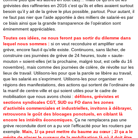
grévistes des raffineries en 2016 c’est qu’ils et elles avaient surtout
besoin qu’il y ait de la grève le plus possible, partout. Pour autant, il
ne faut pas nier que l’aide apportée à des milliers de salarié-es par
ce biais ainsi que la grande transparence de l’opération sont
éminemment appréciables.
Toutes ces idées, ne nous feront pas sortir du dilemme dans
lequel nous sommes :
si on veut reconduire et amplifier une
grève, encore faut-il qu’elle existe. Continuons, sans lâcher, de
construire ces journées de grève de 24 heures, toute « saute-
mouton » soient-elles (et la prochaine, malgré tout, est celle du 16
novembre), mais comme des journées de colère, de révolte sur les
lieux de travail. Utilisons-les pour que la parole se libère au travail,
que les salarié.es s’expriment. Utilisons-les pour organiser en
régions des manifestations, des actions qui sortent de l’ordinaire de
la manif de centre-ville et qui soient utiles pour le cadre de
mobilisation que nous avons choisi :
défilons, grévistes et
sections syndicales CGT, SUD ou FO dans les zones
d’activités commerciales et industrielles, invitons à débrayer,
retrouvons le goût des blocages ponctuels, en ciblant là
encore les intérêts économiques.
Ça ne remplacera pas une
grève reconduite dont on a pu voir l’efficacité pour les routiers par
exemple.
Mais, 1/ ça peut mettre du baume au cœur ; 2/ ça a le
mérite de placer le curseur de la mobilisation là où il doit être,